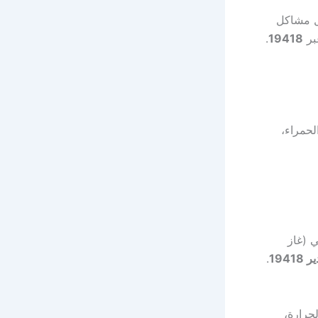
ل مشاكل
بر
19418
.
لحمراء،
 (غاز
194
.
حرارة،