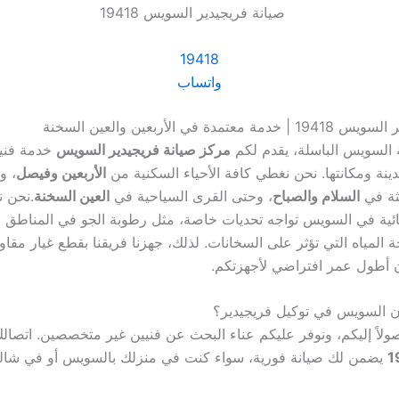
19418
واتساب
مدة في الأربعين والعين السخنة
السويس الباسلة، يقدم لكم
مركز صيانة فريجيدير السويس
خدمة فني
مدينة ومكانتها. نحن نغطي كافة الأحياء السكنية من
الأربعين وفيصل
، و
ثة في
السلام والصباح
، وحتى القرى السياحية في
العين السخنة
.نحن ن
بائية في السويس تواجه تحديات خاصة، مثل رطوبة الجو في المناطق 
حة المياه التي تؤثر على السخانات. لذلك، جهزنا فريقنا بقطع غيار مقاو
 أطول عمر افتراضي لأجهزتكم.
ن السويس في توكيل فريجيدير؟
وصولاً إليكم، ونوفر عليكم عناء البحث عن فنيين غير متخصصين. اتصال
1
يضمن لك صيانة فورية، سواء كنت في منزلك بالسويس أو في شالي