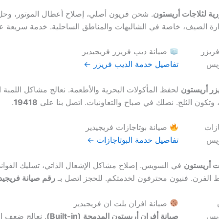
رية لثلاجات أريستون
. شحن فريون أصلي، إصلاح أعطال الموتور، وح
ارة الصيف، خاصة في الشاليهات والمناطق الساحلية. خدمة سريعة ع
صيانة ديب فريزر فريجيدير
تفاصيل خدمة الديب فريزر ←
زر أريستون
لحفظ المأكولات البحرية والأطعمة. نعالج مشاكل اللمبة ا
وتكون الثلج. نصلك في صباح والتعاونيات. اتصل بنا على
19418
.
صيانة بوتاجازات فريجيدير
تفاصيل خدمة البوتاجازات ←
ات أريستون
في السويس. إصلاح مشاكل الإشعال الذاتي، تسليك الفواني
 الفرن. فنيون محترفون لخدمتكم. للحجز اتصل بـ
رقم صيانة فريجيدير 18
صيانة افران بلت ان فريجيدير
صيانة أفران أريستون المدمجة (Built-in)
. نعالج ضعف ال