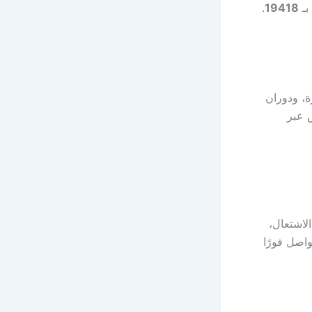
بـ
19418
.
، ودوران
 عبر
لاشتعال،
اصل فورًا