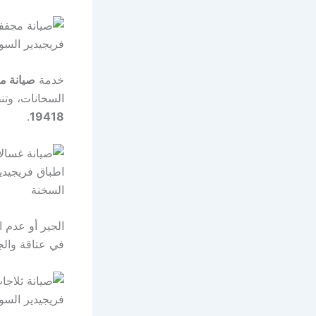
خدمة
صيانة م
السخانات، وتن
.
19418
الجير أو عدم 
في عتاقة والج