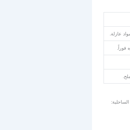
اد عازلة.
فوراً.
لح.
لساحلية: