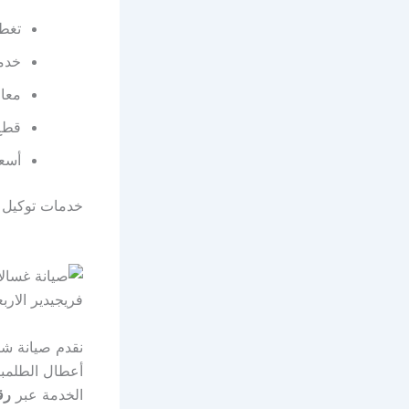
تغطي
خدمة
معال
قطع غي
أسعا
خدمات توكيل فر
نقدم صيانة ش
أعطال الطلمبا
الخدمة عبر
رق