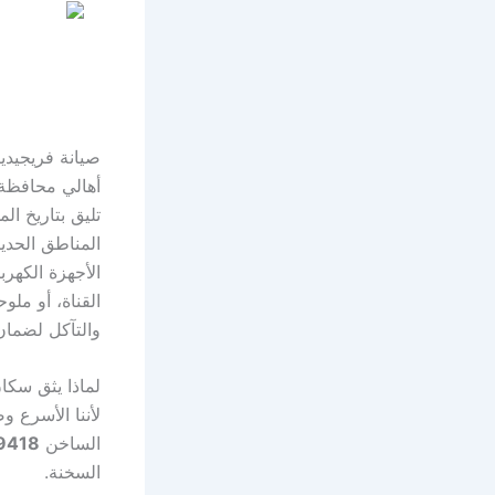
صيانة فريجيدير السويس 19418 | خدمة معت
أهالي محافظة 
تليق بتاريخ ال
المناطق الحدي
الأجهزة الكهر
القناة، أو ملو
والتآكل لضمان
لماذا يثق سكا
لأننا الأسرع 
الساخن
9418
السخنة.