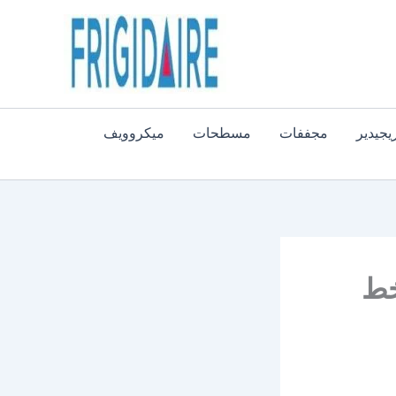
يجيدير
مجففات
مسطحات
ميكروويف
يس 19418 | الخط