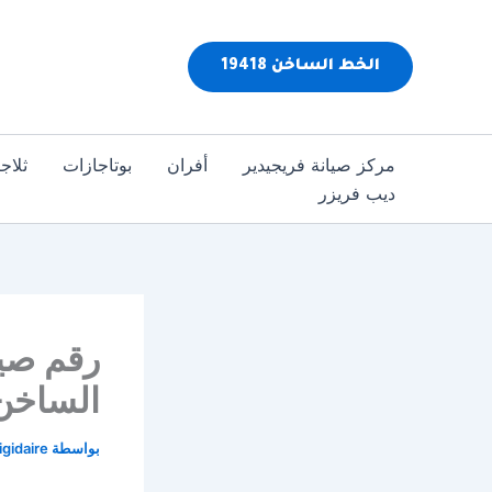
خطي
لى
الخط الساخن 19418
لمحتوى
مركز صيانة فريجيدير
أفران
بوتاجازات
ثلاج
ديب فريزر
الساخن 
بواسطة
igidaire