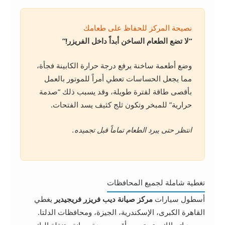
نصيحة المركز للحفاظ على طعامك
“لا تضع الطعام الساخن أبداً داخل الفريزر!”
وضع أطعمة ساخنة يرفع درجة حرارة الكابينة فجأة،
مما يجعل الحساسات تعطي أمراً للموتور بالعمل
بأقصى طاقة لفترة طويلة، وقد يسبب ذلك “صدمة
حرارية” للمبخر وتكون ثلج كثيف يسد الفتحات.
انتظر حتى يبرد الطعام تماماً قبل تجميده.
تغطية شاملة لجميع المحافظات
أسطول سيارات
مركز صيانة ديب فريزر فريجيدير
يغطي
القاهرة الكبرى، الإسكندرية، الجيزة، ومحافظات الدلتا.
بمجرد اتصالك، يتم توجيه أقرب وحدة صيانة متنقلة إليك