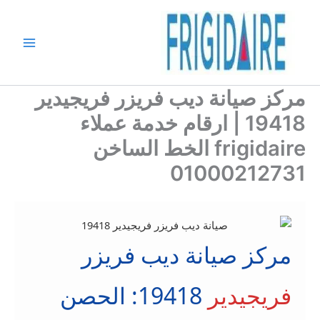
خطي
لى
لمحتوى
مركز صيانة ديب فريزر فريجيدير
19418 | ارقام خدمة عملاء
frigidaire الخط الساخن
01000212731
مركز صيانة ديب فريزر
فريجيدير
19418: الحصن