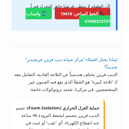
لأن الطعام لا ينتظر، فريقنا جاهز للتحرك فوراً.
الخط الساخن: 19418
واتساب:
01000212731
لماذا يختار العملاء “مركز صيانة ديب فريزر فريجيدير”
تحديداً؟
الديب فريزر يختلف هندسياً عن الثلاجة العادية. التعامل معه
كـ “ثلاجة كبيرة” هو الخطأ الذي يقع فيه الفنيون غير
المتخصصين. في مركزنا، نعتمد بروتوكولات خاصة:
حماية العزل الحراري (Foam Isolation):
جسم
الديب فريزر مصمم ليحفظ البرودة 48 ساعة
عند انقطاع الكهرباء. أي “ثقب” أو عبث في