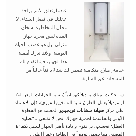
عندما يتعلق الأمر براحة
عائلتك في فصل الشتاء، لا
مجال للمخاطرة. سخان
المياه ليس مجرد جهاز
منزلي، بل هو عصب الحياة
اليومية. ولأننا ندرك أهمية
هذا الجهاز، فإننا نقدم لك
خدمة إصلاح متكاملة تضمن لك شتاءً دافئاً خالياً من
المفاجآت غير السارة.
سواء كنت تمتلك موديلاً كهربائياً (بتقنية الخزانات المعزولة)
أو موديلاً يعمل بالغاز (بتقنية التسخين الفوري)، فإن الاعتماد
على مركز
صيانة سخانات فريجيدير
المعتمد هو الخطوة
الأولى والحاسمة لحماية جهازك. نحن لا نكتفي بـ “تصليح
العطل” فحسب، بل نقوم بإعادة تأهيل الجهاز ليعمل بكفاءة
المصنع، مما يضمن توفيراً في الطاقة وعمراً أطول.