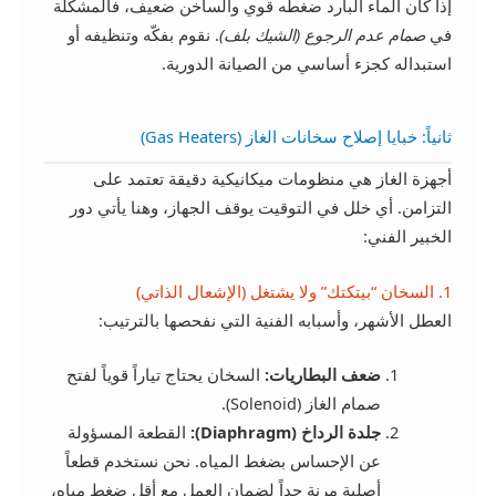
إذا كان الماء البارد ضغطه قوي والساخن ضعيف، فالمشكلة
في
صمام عدم الرجوع (الشيك بلف)
. نقوم بفكّه وتنظيفه أو
استبداله كجزء أساسي من الصيانة الدورية.
ثانياً: خبايا إصلاح سخانات الغاز (Gas Heaters)
أجهزة الغاز هي منظومات ميكانيكية دقيقة تعتمد على
التزامن. أي خلل في التوقيت يوقف الجهاز، وهنا يأتي دور
الخبير الفني:
1. السخان “بيتكتك” ولا يشتغل (الإشعال الذاتي)
العطل الأشهر، وأسبابه الفنية التي نفحصها بالترتيب:
ضعف البطاريات:
السخان يحتاج تياراً قوياً لفتح
صمام الغاز (Solenoid).
جلدة الرداخ (Diaphragm):
القطعة المسؤولة
عن الإحساس بضغط المياه. نحن نستخدم قطعاً
أصلية مرنة جداً لضمان العمل مع أقل ضغط مياه،