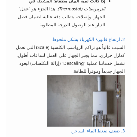
إذا كانت لمبة البيان مطفأة:
المشكلة في
الترموستات (Thermostat)
. هذا الجزء هو “عقل”
الجهاز، وإصلاحه يتطلب دقة عالية لضمان فصل
التيار عند الوصول للدرجة المطلوبة.
2. ارتفاع فاتورة الكهرباء بشكل ملحوظ
السبب غالباً هو تراكم الرواسب الكلسية (Scale) التي تعمل
كعازل حراري، مما يجبر الجهاز على العمل لساعات أطول.
تشمل خدماتنا عملية “Descaling” (إزالة التكلسات) ليعود
الجهاز جديداً وموفراً للطاقة.
3. ضعف ضغط الماء الساخن