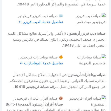
خدمة سريعة في المنصورة والمراكز المجاورة عبر
19418
.
صيانة ديب فريزر فريجيدير
تفاصيل خدمة الديب فريزر ←
صيانة ديب فريزر أريستون
(الأفقي والرأسي). نعالج مشاكل اللمبة
الحمراء، ضعف التجميد، وتكون الثلج. نصلك في دكرنس ومنية
النصر. اتصل بنا على
19418
.
صيانة بوتاجازات فريجيدير
تفاصيل خدمة البوتاجازات ←
صيانة بوتاجازات أريستون
في الدقهلية. إصلاح مشاكل الإشعال
الذاتي، تسليك الفواني، وضبط الفرن. فنيون محترفون لخدمتكم
في جميع المراكز. للحجز اتصل بـ
رقم صيانة فريجيدير 19418
.
صيانة افران بلت ان فريجيدير
صيانة أفران أريستون المدمجة (Built-
in)
. نعالج ضعف الحرارة، احتراق الطعام، أو توقف المروحة. خدمة