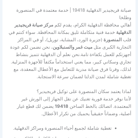
صيانة فريجيدير الدقهلية 19418 | خدمة معتمدة في المنصورة
وطلخا
أهالي محافظة الدقهلية الكرام، يقدم لكم
مركز صيانة فريجيدير
الدقهلية
خدمة فنية متكاملة تليق بمكانة المحافظة. سواء كنتم في
قلب
المنصورة
(جزيرة الورد، المشاية، توريل)، أو في المراكز
التجارية الكبرى مثل
ميت غمر والسنبلاوين
، نحن نضمن لكم عودة
أجهزتكم للعمل بكفاءة تامة.نحن نعلم أن الدقهلية تتميز بنشاط
تجاري وسكاني كبير، مما يعني استخداماً مكثفاً للأجهزة المنزلية.
لذلك، وفرنا فرق صيانة مدربة للتعامل مع الأعطال المعقدة، مع
تغطية شاملة لمدن الدلتا لضمان سرعة الاستجابة.
لماذا يعتمد سكان المنصورة على توكيل فريجيدير؟
لأننا نوفر خدمة فورية تغنيك عن نقل الجهاز إلى الورش غير
المعتمدة. اتصالك بالخط الساخن
19418
يضمن لك قطع غيار
أصلية، وضماناً حقيقياً يحميك من تكرار الأعطال.
تغطية شاملة لجميع أحياء المنصورة ومراكز الدقهلية.