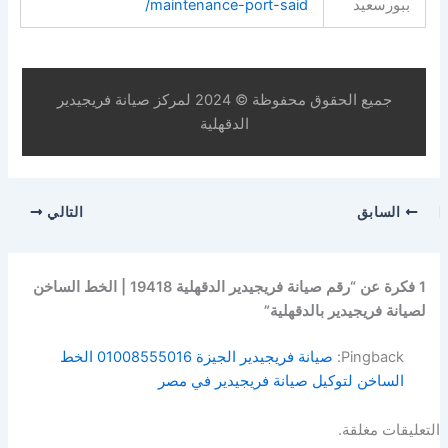
ببورسعيد
maintenance-port-said/
جميع الحقوق محفوظة © 2024 لمركز صيانة فريجيدير
الدقهلية
السابق
التالي
1 فكرة عن “رقم صيانة فريجيدير الدقهلية 19418 | الخط الساخن
لصيانة فريجيدير بالدقهلية”
Pingback:
صيانة فريجيدير الجيزة 01008555016 الخط
الساخن لتوكيل صيانة فريجيدير في مصر
التعليقات مغلقة.