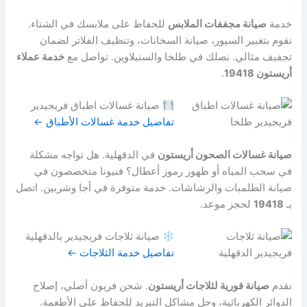
خدمة
صيانة مجففات الملابس
للحفاظ على ملابسك في الشتاء.
نقوم بتغيير السيور، صيانة السخانات، وتنظيف الفلاتر لضمان
تجفيف مثالي. نصلك في طلخا والسنبلاوين. تواصل مع
خدمة عملاء
أريستون 19418
.
صيانة غسالات اطباق فريجيدير
تفاصيل خدمة غسالات الأطباق ←
صيانة غسالات الصحون أريستون
في الدقهلية. هل تواجه مشكلة
في سحب المياه أو ظهور رموز أعطال؟ فنيونا متخصصون في
صيانة الطلمبات والرشاشات. خدمة متوفرة في أجا وشربين. اتصل
بـ
19418
لحجز موعد.
صيانة ثلاجات فريجيدير بالدقهلية
تفاصيل خدمة الثلاجات ←
نقدم
صيانة فورية لثلاجات أريستون
. شحن فريون أصلي، إصلاح
الدوائر الكهربائية، وحل مشاكل التبريد للحفاظ على الأطعمة.