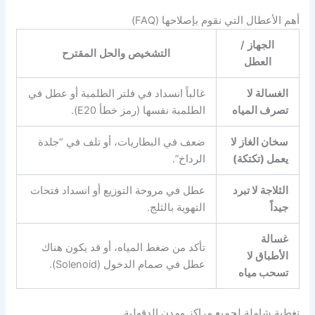
أهم الأعطال التي نقوم بإصلاحها (FAQ)
الجهاز /
التشخيص والحل المقترح
العطل
الغسالة لا
غالباً انسداد في فلتر الطلمبة أو عطل في
تصرف المياه
الطلمبة نفسها (رمز خطأ E20).
سخان الغاز لا
ضعف في البطاريات، أو تلف في “جلدة
يعمل (تكتكة)
الرداخ”.
الثلاجة لا تبرد
عطل في مروحة التوزيع أو انسداد فتحات
جيداً
التهوية بالثلج.
غسالة
تأكد من ضغط المياه، أو قد يكون هناك
الأطباق لا
عطل في صمام الدخول (Solenoid).
تسحب مياه
تغطية شاملة لجميع مراكز ومدن الدقهلية