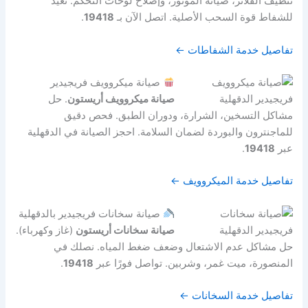
تنظيف الفلاتر، صيانة الموتور، وإصلاح لوحات التحكم. نعيد
للشفاط قوة السحب الأصلية. اتصل الآن بـ
19418
.
تفاصيل خدمة الشفاطات ←
صيانة ميكروويف فريجيدير
صيانة ميكروويف أريستون
. حل
مشاكل التسخين، الشرارة، ودوران الطبق. فحص دقيق
للماجنترون والبوردة لضمان السلامة. احجز الصيانة في الدقهلية
عبر
19418
.
تفاصيل خدمة الميكروويف ←
صيانة سخانات فريجيدير بالدقهلية
صيانة سخانات أريستون
(غاز وكهرباء).
حل مشاكل عدم الاشتعال وضعف ضغط المياه. نصلك في
المنصورة، ميت غمر، وشربين. تواصل فورًا عبر
19418
.
تفاصيل خدمة السخانات ←