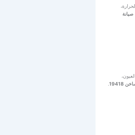
حرارة،
صيانة
لعيون،
 19418
.