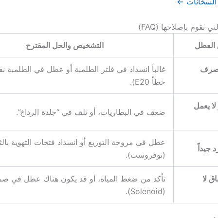
السخانات ←
ي نقوم بإصلاحها (FAQ)
/ العطل
التشخيص والحل المقترح
 تصرف
غالباً انسداد في فلتر الطلمبة أو عطل في الطلمبة ن
خطأ E20).
لا يعمل
ضعف في البطاريات، أو تلف في “جلدة الرداخ”.
عطل في مروحة التوزيع أو انسداد فتحات التهوية بالث
د جيداً
(نوفروست).
ق لا
تأكد من ضغط المياه، أو قد يكون هناك عطل في صم
(Solenoid).