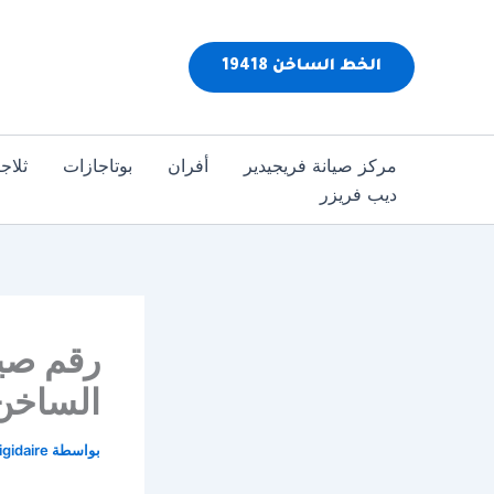
خطي
لى
الخط الساخن 19418
لمحتوى
مركز صيانة فريجيدير
أفران
بوتاجازات
ثلاج
ديب فريزر
الساخن 
بواسطة
igidaire