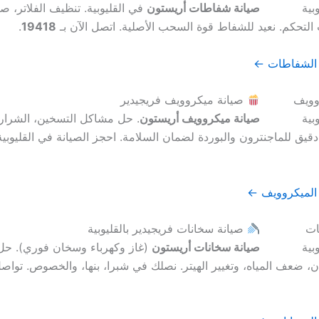
صيانة شفاطات أريستون
في القليوبية. تنظيف الفلاتر، صيا
التحكم. نعيد للشفاط قوة السحب الأصلية. اتصل الآن بـ
19418
.
 الشفاطات ←
صيانة ميكروويف فريجيدير
صيانة ميكروويف أريستون
. حل مشاكل التسخين، الشرارة
يق للماجنترون والبوردة لضمان السلامة. احجز الصيانة في القليوبية
الميكروويف ←
صيانة سخانات فريجيدير بالقليوبية
صيانة سخانات أريستون
(غاز وكهرباء وسخان فوري). ح
ن، ضعف المياه، وتغيير الهيتر. نصلك في شبرا، بنها، والخصوص. تواصل