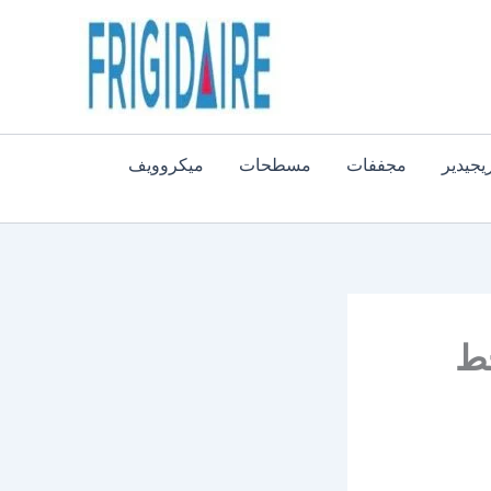
يجيدير
مجففات
مسطحات
ميكروويف
 19418 | الخط