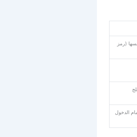
فسها (رمز
لج
ام الدخول