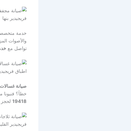
خدمة متخصص
والأصوات المز
تواصل مع
خدمة
صيانة غسالات
خطأ؟ فنيونا م
19418
لحجز م