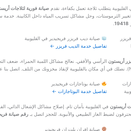
القليوبية يتطلب ثلاجة تعمل بكفاءة، نقدم
صيانة فورية لثلاجات أريس
غيير الثرموستات، وحل مشاكل تسريب المياه داخل الكابينة. خدمة 
ر
19418
.
صيانة ديب فريزر فريجيدير في القليوبية
تفاصيل خدمة الديب فريزر ←
زر أريستون
الرأسي والأفقي. نعالج مشاكل اللمبة الحمراء، ضعف التج
صيانة بوتاجازات فريجيدير
تفاصيل خدمة البوتاجازات ←
ات أريستون
في القليوبية بأمان تام. إصلاح مشاكل الإشعال الذاتي، ال
حترفون لضبط الغاز الطبيعي والأنبوبة. للحجز اتصل بـ
رقم صيانة فريجيدير
صيانة افران بلت ان فريجيدير