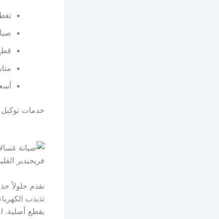
تغطي
صيان
قطع 
متاب
أسعا
خدمات توكيل فريج
نقدم حلولاً ج
تذبذب الكهربا
بقطع أصلية. ا