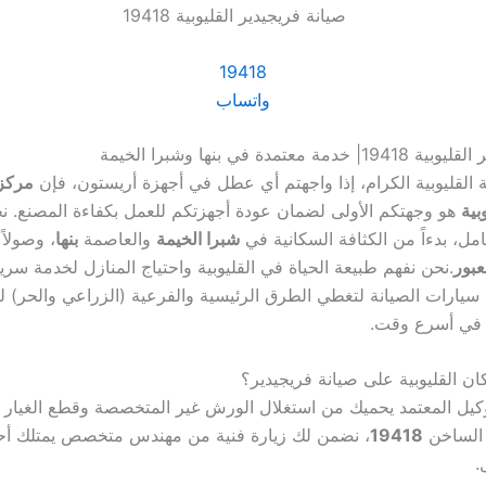
19418
واتساب
 معتمدة في بنها وشبرا الخيمة
لقليوبية الكرام، إذا واجهتم أي عطل في أجهزة أريستون، فإن
مركز 
بية
هو وجهتكم الأولى لضمان عودة أجهزتكم للعمل بكفاءة المصنع. 
مل، بدءاً من الكثافة السكانية في
شبرا الخيمة
والعاصمة
بنها
، وصولاً
عبور
.نحن نفهم طبيعة الحياة في القليوبية واحتياج المنازل لخدمة سري
يع سيارات الصيانة لتغطي الطرق الرئيسية والفرعية (الزراعي والحر) 
 في أسرع وقت.
ان القليوبية على صيانة فريجيدير؟
وكيل المعتمد يحميك من استغلال الورش غير المتخصصة وقطع الغيار ا
 الساخن
19418
، نضمن لك زيارة فنية من مهندس متخصص يمتلك أح
.