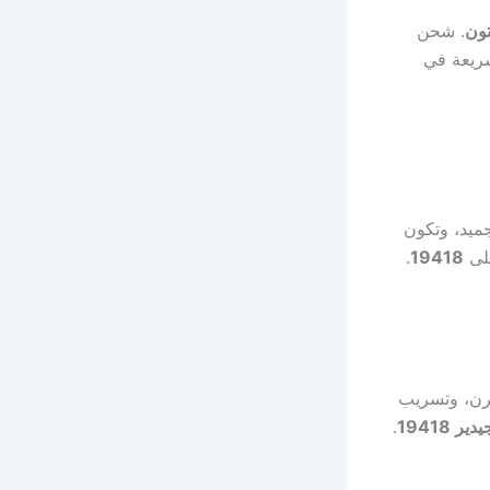
تون
. شحن
سريعة في
ميد، وتكون
.
19418
فرن، وتسريب
 19418
.