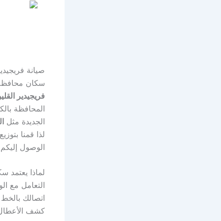
صيانة فريجيدير القليوبية 19418| خدمة
سكان محافظة ا
فريجيدير القليو
المحافظة بالكا
الجديدة مثل
ال
لذا قمنا بتوز
الوصول إليكم
لماذا يعتمد سك
التعامل مع ال
اتصالك بالخط
كشف الأعطال