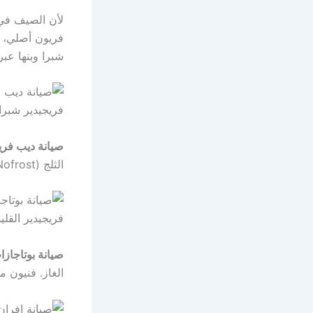
لأن الصيف في 
فريون أصلي، ت
شبرا وبنها عب
صيانة ديب فري
الثلج (Nofrost). نصلك في أي مكان بالقليوبية لإنقاذ مخزونك من التلف. اتصل بنا على
صيانة بوتاجاز
الغاز. فنيون م