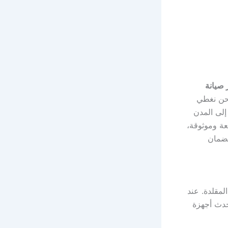
صيانة
نحن نغطي
 إلى المدن
عة وموثوقة،
لضمان
لمقلدة. عند
دث أجهزة