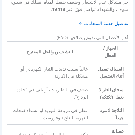
حل مشاكل عدم الاشتعال وضعف ضغط المياه. نصلك في شبين،
منوف، والشهداء. تواصل فورًا عبر
19418
.
تفاصيل خدمة السخانات ←
أهم الأعطال التي نقوم بإصلاحها (FAQ)
الجهاز /
التشخيص والحل المقترح
العطل
الغسالة تفصل
غالباً بسبب تذبذب التيار الكهربائي أو
أثناء التشغيل
مشكلة في الكارتة.
سخان الغاز لا
ضعف في البطاريات، أو تلف في “جلدة
يعمل (تكتكة)
الرداخ”.
الثلاجة لا تبرد
عطل في مروحة التوزيع أو انسداد فتحات
جيداً
التهوية بالثلج (نوفروست).
غسالة