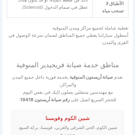
تأكد من ضغط المياه، أو قد يكون هناك
الأطباق لا
عطل في صمام الدخول (Solenoid).
تسحب مياه
تغطية شاملة لجميع مراكز ومدن المنوفية
أسطول سياراتنا يغطي جميع المناطق لضمان سرعة الوصول في
القرى والمدن:
مناطق خدمة صيانة فريجيدير المنوفية
نقدم
صيانة أريستون المنوفية
بخدمة فورية داخل جميع المدن
والمراكز،
مع مهندسين متنقلين يصلون إليك في نفس اليوم.
للحجز السريع اتصل على
رقم صيانة أريستون 19418
.
شبين الكوم وقويسنا
شبين الكوم، الحي الشرقي والغربي، قويسنا، بركة السبع،
ميت برة