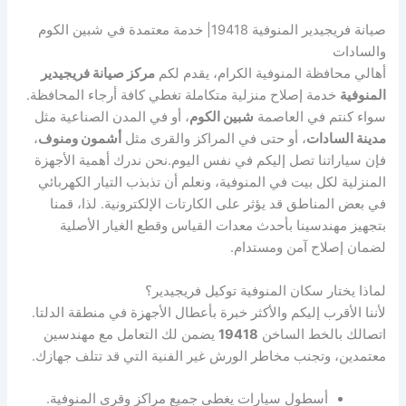
صيانة فريجيدير المنوفية 19418| خدمة معتمدة في شبين الكوم
والسادات
أهالي محافظة المنوفية الكرام، يقدم لكم
مركز صيانة فريجيدير
المنوفية
خدمة إصلاح منزلية متكاملة تغطي كافة أرجاء المحافظة.
سواء كنتم في العاصمة
شبين الكوم
، أو في المدن الصناعية مثل
مدينة السادات
، أو حتى في المراكز والقرى مثل
أشمون ومنوف
،
فإن سياراتنا تصل إليكم في نفس اليوم.نحن ندرك أهمية الأجهزة
المنزلية لكل بيت في المنوفية، ونعلم أن تذبذب التيار الكهربائي
في بعض المناطق قد يؤثر على الكارتات الإلكترونية. لذا، قمنا
بتجهيز مهندسينا بأحدث معدات القياس وقطع الغيار الأصلية
لضمان إصلاح آمن ومستدام.
لماذا يختار سكان المنوفية توكيل فريجيدير؟
لأننا الأقرب إليكم والأكثر خبرة بأعطال الأجهزة في منطقة الدلتا.
اتصالك بالخط الساخن
19418
يضمن لك التعامل مع مهندسين
معتمدين، وتجنب مخاطر الورش غير الفنية التي قد تتلف جهازك.
أسطول سيارات يغطي جميع مراكز وقرى المنوفية.