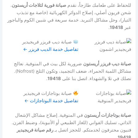
للحفاظ على طعامك طازجاً، نقدم
صيانة فورية لثلاجات أريستون
.
شحن فريون أصلي، إصلاح الدوائر الكهربائية (خاصة مع تذبذب
التيار)، وحل مشاكل التبريد. خدمة سريعة في شبين الكوم والباجور
عبر
19418
.
صيانة ديب فريزر فريجيدير
تفاصيل خدمة الديب فريزر ←
صيانة ديب فريزر أريستون
ضرورية لكل بيت في المنوفية. نعالج
مشاكل اللمبة الحمراء، ضعف التجميد، وتكون الثلج (Nofrost).
نصلك في تلا والشهداء. اتصل بنا على
19418
.
صيانة بوتاجازات فريجيدير
تفاصيل خدمة البوتاجازات ←
صيانة بوتاجازات أريستون
في المنوفية. إصلاح مشاكل الإشعال
الذاتي، تسليك الفواني (للغاز الطبيعي أو الأنبوبة)، وضبط الفرن.
فنيون محترفون لخدمتكم. للحجز اتصل بـ
رقم صيانة فريجيدير
.
19418