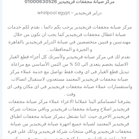
مركز صيانة مجففات فريجيدير 01000630526
دراير فريجيدير – whirlpool egypt
مركز صيانة مجففات فريجيدير يرحب بكم دائما ، نقدم لكم خدمات
صيانة اعطال مجففات فريجيدير كما يجب ان تكون من
خلال
مهندسين و فنيين متخصصين في صيانة الدراير فريجيدير بالقاهرة
و الجيزة و المحافظات .
نقدم لك في مركز صيانة فريجيدير ولأسرتك كل أجزاء قطع الغيار
الاصلية بخصم يتعدى الى 50 % من الثمن الأساسي مع مراعاة
تبديل قطع الغيار فى اى وقت فقط تواصل مع خدمة عملاء مركز
صيانة مجففات فريجيدير المعتمد مستعدون لاستقبال اتصالات
واستفسارات عملاء صيانة مجففات فريجيدير فى اى مكان وفى اى
وقت .
يشرفنا انضمامكم الينا عملائنا الاعزاء عملاء مركز صيانة مجففات
فريجيدير اصلاح وصيانة مجففات فريجيدير وباقي منتجات شركة
فريجيدير الاخرى حيث اننا نشتغل بـمركز صيانة مجففات اطباق
فريجيدير المعتمد لصيانة جميع اجهزة صيانة فريجيدير من صيانة
مجففات فريجيدير وباقي منتجات شركة فريجيدير وذلك على فترة
24 ساعة عملائنا محبى ماركة فريجيدير بمصر نحن فى مركز