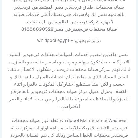
صيانة مجففات اطباق فريجيدير مصر المعتمد من فريجيدير
بالعالمية نعمل لك ولاسرتك حتى تصلك أعلى خدمات صيانة
لأجهزة شركة فريجيدير العالمية من المجففات .
صيانة مجففات فريجيدير في مصر 01000630526
دراير فريجيدير – whirlpool egypt
نعمل جاهدين لتقديم خدمات الصيانة لمجففات فريجيدير التقنية
الامريكية بحيث تكون سهلة و مريحة و باسعار مناسبة و بالمنزل ،
لذلك نهتم بمركز صيانة مجففات فريجيدير شكاوي الاعطال بانتقاء
الفني الممتاز الذي يستطيع اتمام الصيانة بالمنزل ، ليس ذلك و
حسب و لكن ايضا يستطيع اختبار كل المكونات بالدراير اثناء
الكشف بمنزل عميل مركز صيانة مجففات فريجيدير بالقاهرة و
الجيزة و المحافظات لمعرفة حالة الدراير من حيث الاداء و العمر
الافتراضي .
whirlpool Maintenance Washers قطع غيار صيانة مجففات
فريجيدير التقنية الامريكية الاصلية من اهم اولويات مركز صيانة
فريجيدير مجففات الخط الساخن وذلك كي تتم الصيانة بالجودة