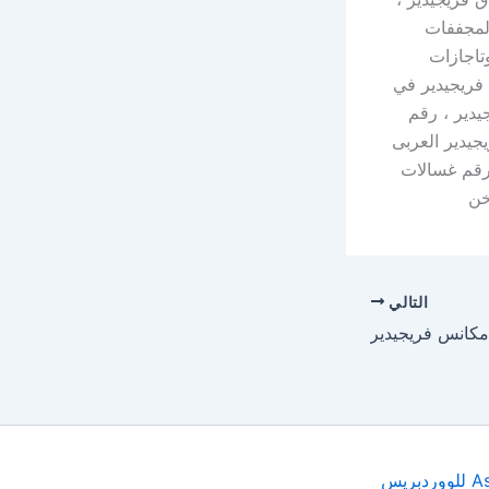
المجففات
خدمة بوتاجازات
لات اطباق فريجيدير في
فريجيدير ، رقم
يدير العربى
مختصر ، رقم غسالات
خن
التالي
مكانس فريجيدير