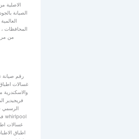
الاصلية من
الصيانة بالجو
العالمية
المحافظات ، ه
من مراك
رقم صيانة غ
غسالات اطباق
والاسكندرية م
فريجيدير ا
الرسمي في
ool