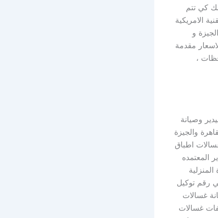
لك كي تتم
ية الامريكية
لجيزة و
لاسعار مقدمة
فظات ،
دير وصيانة
اهرة والجيزة
غسالات اطباق
 المعتمده
المنزلية
لي رقم توكيل
صر بسعر المكالمة العادية ( 01008555016 ) صيانة غسالات
 الصحون whirlpool ، خدمة مكييفات غسالات