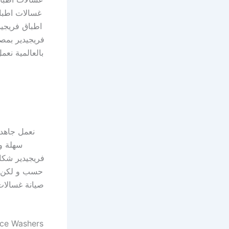
غسالات اطباق
فريجيدير بمص
بالعالمية نع
نعمل جاهدين
سهلة و 
فريجيدير شكاو
حسب و لكن اي
صيانة غسالات