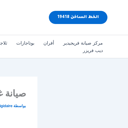
خطي
لى
الخط الساخن 19418
لمحتوى
مركز صيانة فريجيدير
أفران
بوتاجازات
ثلاج
ديب فريزر
صيانة غ
بواسطة
igidaire