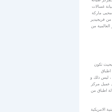
يانة غسالات
ك على فترة 24 ساعة عملائنا محبى ماركة
من فريجيدير
العالمية من
 بحيث تكون
 اطباق
 ، ليس ذلك و
ل عميل مركز
لة اطباق من
 التقنية الامريكية