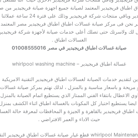
 اطباق فريجيدير المعتمد لصيانة جميع اجهزة صيانة فريجيدير من ص
اطباق فريجيدير وباقي منتجات شركة فريجيدير وذل
ر نحن فى مركز صيانة غسالات اطباق اطباق فريجيدير مصر المعتمد 
مل لك ولاسرتك حتى تصلك أعلى خدمات صيانة لأجهزة شركة فريجيدير 
الغسالات اطباق .
صيانة غسالات اطباق فريجيدير في مصر 01008555016
غسالة اطباق فريجيدير – whirlpool washing machine
 لتقديم خدمات الصيانة لغسالات اطباق فريجيدير التقنية الامريكية
مريحة و باسعار مناسبة و بالمنزل ، لذلك نهتم بمركز صيانة غسالات
ي الاعطال بانتقاء الفني الممتاز الذي يستطيع اتمام الصيانة بالمنزل
ضا يستطيع اختبار كل المكونات بالغسالة اطباق اثناء الكشف بمنز
 اطباق فريجيدير بالقاهرة و الجيزة و المحافظات لمعرفة حالة الغسا
حيث الاداء و العمر الافتراضي .
whirlpool Maintenance Washers قطع غيار صيانة غسالات اطباق فريجيدير