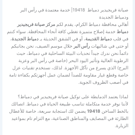
صيانة فريجيدير دمياط 19418| خدمة معتمدة في رأس البر
ودمياط الجديدة
أهالي محافظة دمياط الكرام، يقدم لكم
مركز صيانة فريجيدير
دمياط
خدمة إصلاح متميزة تغطي كافة أنحاء المحافظة. سواء كنتم
في قلب
دمياط القديمة
، أو في الشقق الحديثة بـ
دمياط الجديدة
،
أو حتى في شاليهات
رأس البر
خلال موسم الصيف، نحن بجانبكم
دائماً.نحن ندرك جيداً تحديات البيئة الساحلية في دمياط، حيث
الرطوبة العالية وتأثير اليود البحر (خاصة في رأس البر وعزبة
البرج) الذي يسرع من تآكل الأجهزة. لذلك، نستخدم تقنيات عزل
خاصة وقطع غيار مقاومة للصدأ لضمان عمل أجهزتكم بكفاءة تامة
في أصعب الظروف الجوية.
لماذا يعتمد الدمايطة على توكيل صيانة فريجيدير في دمياط؟
لأننا نوفر خدمة متكاملة تناسب طبيعة الحياة في دمياط. اتصالك
بالخط الساخن
19418
يضمن لك استجابة سريعة، خاصة للأعطال
الطارئة في المصايف والمناطق الصناعية، مع التزام تام بمواعيد
الزيارة.