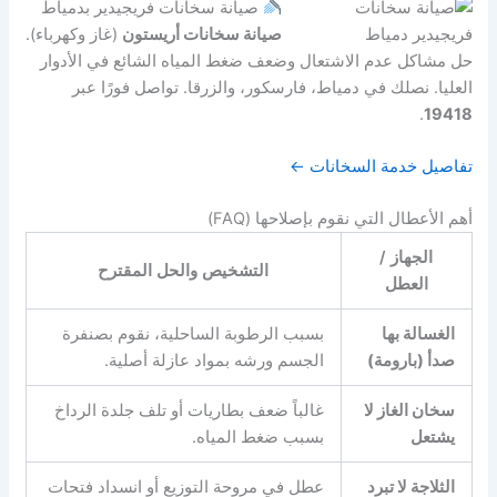
صيانة سخانات فريجيدير بدمياط
صيانة سخانات أريستون
(غاز وكهرباء).
حل مشاكل عدم الاشتعال وضعف ضغط المياه الشائع في الأدوار
العليا. نصلك في دمياط، فارسكور، والزرقا. تواصل فورًا عبر
.
19418
تفاصيل خدمة السخانات ←
أهم الأعطال التي نقوم بإصلاحها (FAQ)
الجهاز /
التشخيص والحل المقترح
العطل
الغسالة بها
بسبب الرطوبة الساحلية، نقوم بصنفرة
صدأ (بارومة)
الجسم ورشه بمواد عازلة أصلية.
سخان الغاز لا
غالباً ضعف بطاريات أو تلف جلدة الرداخ
يشتعل
بسبب ضغط المياه.
الثلاجة لا تبرد
عطل في مروحة التوزيع أو انسداد فتحات