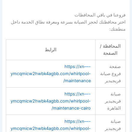
فروعنا في باقي المحافظات
اختر محافظتك لحجز الصيانة بسرعة ومعرفة نطاق الخدمة داخل
منطقتك:
المحافظة /
الرابط
الصفحة
صفحة
https://xn—-
فروع صيانة
ymcqmicw2hwbk4agbb.com/whirlpool-
فريجيدير
maintenance/
صيانة
https://xn—-
فريجيدير
ymcqmicw2hwbk4agbb.com/whirlpool-
القاهرة
maintenance-cairo/
صيانة
https://xn—-
فريجيدير
ymcqmicw2hwbk4agbb.com/whirlpool-