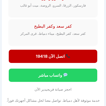
فارسكور، الزرقا، السرو، الروضة، ميت أبو غالب
كفر سعد وكفر البطيخ
كفر سعد، كفر البطيخ، ميناء دمياط، قرى المركز
اتصل الآن 19418
واتساب مباشر
احجز صيانة فريجيدير الآن
خدمة موثوقة لأهل دمياط. تواصل معنا لحل مشاكل أجهزتك فوراً.