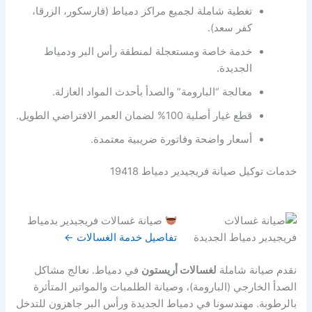
تغطية شاملة لجميع مراكز دمياط (فارسكور، الزرقا،
كفر سعد).
خدمة خاصة ومستعجلة لمنطقة رأس البر ودمياط
الجديدة.
معالجة “البارومة” والصدأ بأحدث المواد العازلة.
قطع غيار أصلية 100% لضمان العمر الافتراضي الطويل.
أسعار واضحة وفاتورة ضريبية معتمدة.
خدمات توكيل صيانة فريجيدير دمياط 19418
صيانة غسالات فريجيدير بدمياط
تفاصيل خدمة الغسالات ←
نقدم صيانة شاملة
لغسالات أريستون
في دمياط. نعالج مشاكل
الصدأ الخارجي (البارومة)، وصيانة الطلمبات والمواتير المتأثرة
بالرطوبة. مهندسونا في دمياط الجديدة ورأس البر جاهزون للتدخل