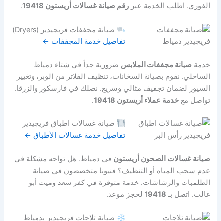
الفوري. اطلب الخدمة عبر
رقم صيانة غسالات أريستون 19418
.
صيانة مجففات فريجيدير (Dryers)
تفاصيل خدمة المجففات ←
خدمة
صيانة مجففات الملابس
ضرورية جداً في شتاء دمياط
الساحلي. نقوم بصيانة السخانات، تنظيف الفلاتر من الوبر، وتغيير
السيور لضمان تجفيف مثالي وسريع. نصلك في فارسكور والزرقا.
تواصل مع
خدمة عملاء أريستون 19418
.
صيانة غسالات اطباق فريجيدير
تفاصيل خدمة غسالات الأطباق ←
صيانة غسالات الصحون أريستون
في دمياط. هل تواجه مشكلة في
عدم سحب المياه أو التنظيف؟ فنيونا متخصصون في صيانة
الطلمبات والرشاشات. خدمة متوفرة في كفر سعد وميت أبو
غالب. اتصل بـ
19418
لحجز موعد.
صيانة ثلاجات فريجيدير بدمياط